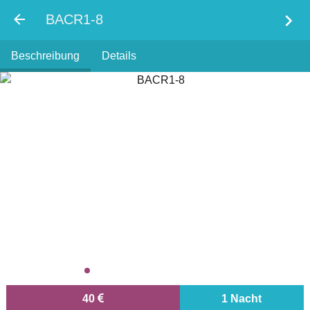
chevron_right
BACR1-8
Beschreibung
Details
40
1 Nacht