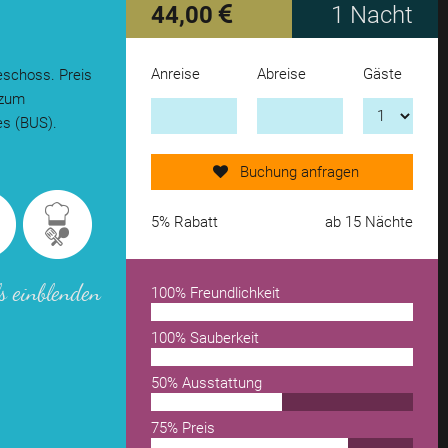
44,00
1 Nacht
Anreise
Abreise
Gäste
eschoss. Preis
Jetzt Anfrage senden!
 zum
es (BUS).
weiteres Objekt hinzufügen
Buchung anfragen
von Merkzettel entfernen
5% Rabatt
ab 15 Nächte
s einblenden
100% Freundlichkeit
100% Sauberkeit
50% Ausstattung
75% Preis