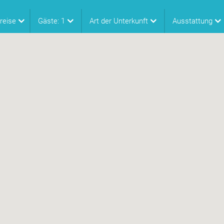
reise
Gäste:
1
Art der Unterkunft
Ausstattung