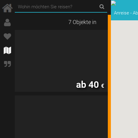
Anreise
-
Ab
7 Objekte in
ab 40
€