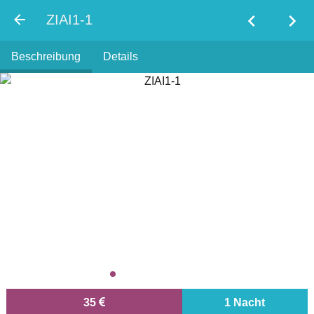
chevron_left
chevron_right
ZIAI1-1
Beschreibung
Details
35
1 Nacht