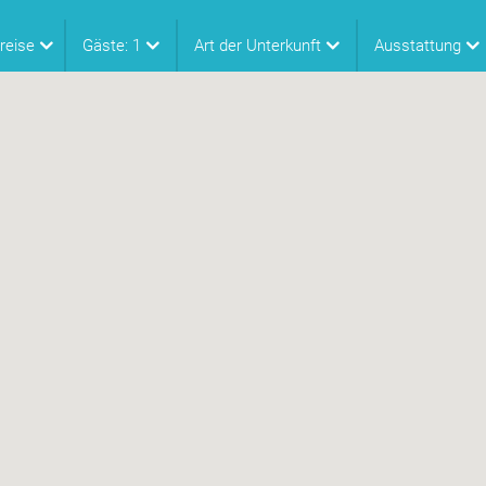
reise
Gäste:
1
Art der Unterkunft
Ausstattung