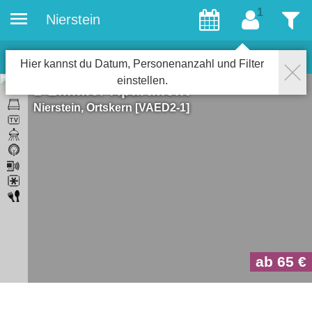
Nierstein
Gäste
Filter
1
Objekte
Schließen
Hier kannst du Datum, Personenanzahl und Filter
einstellen.
1-Zimmer Apartment
Nierstein
Ortskern
VAED2-1
ab 65