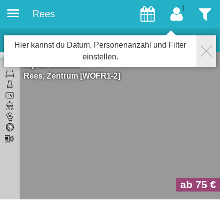
Rees
Gäste
Filter
1
Objekte
Schließen
Hier kannst du Datum, Personenanzahl und Filter
einstellen.
Apartment
Rees
Zentrum
WOFR1-2
ab 75