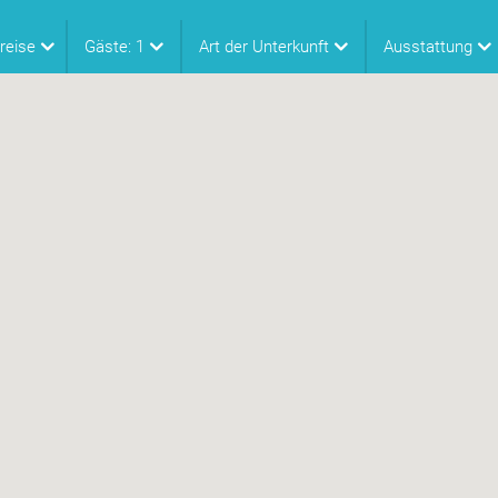
reise
Gäste:
1
Art der Unterkunft
Ausstattung