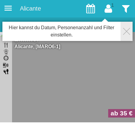
Alicante
Gäste
Filter
1
Objekte
Schließen
Hier kannst du Datum, Personenanzahl und Filter
einstellen.
Zimmer
Alicante
MARO6-1
ab 35