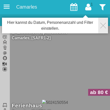
Camarles
Gäste
Filter
2
Objekte
Schließen
Hier kannst du Datum, Personenanzahl und Filter
einstellen.
1-Zimmer Apartment
Camarles
SAFR1-2
ab 80
Ferienhaus