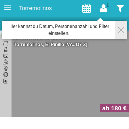
Torremolinos
Gäste
Filter
1
Objekte
Schließen
Hier kannst du Datum, Personenanzahl und Filter
einstellen.
3-Zimmer Apartment
Torremolinos
El Pinillo
VAJO7-3
ab 180