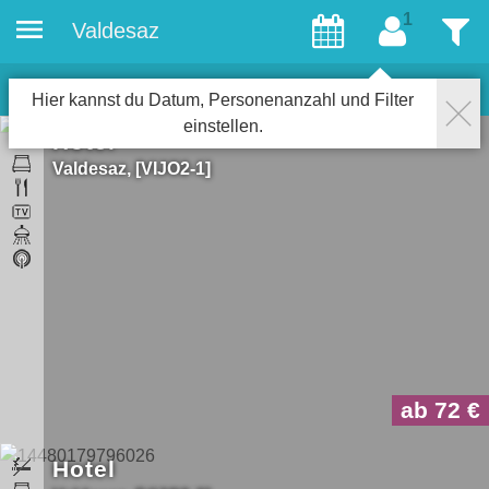
Valdesaz
Gäste
Filter
3
Objekte
Schließen
Hier kannst du Datum, Personenanzahl und Filter
einstellen.
Hotel
Valdesaz
VIJO2-1
ab 72
Hotel